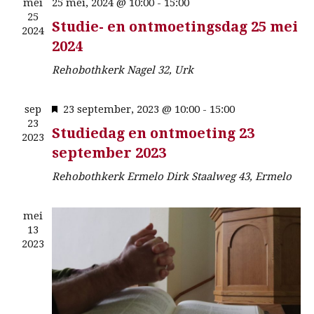
mei
25 mei, 2024 @ 10:00
-
15:00
25
Studie- en ontmoetingsdag 25 mei
2024
2024
Rehobothkerk
Nagel 32, Urk
U
sep
23 september, 2023 @ 10:00
-
15:00
23
i
Studiedag en ontmoeting 23
2023
t
september 2023
g
e
Rehobothkerk Ermelo
Dirk Staalweg 43, Ermelo
l
i
mei
c
13
h
2023
t