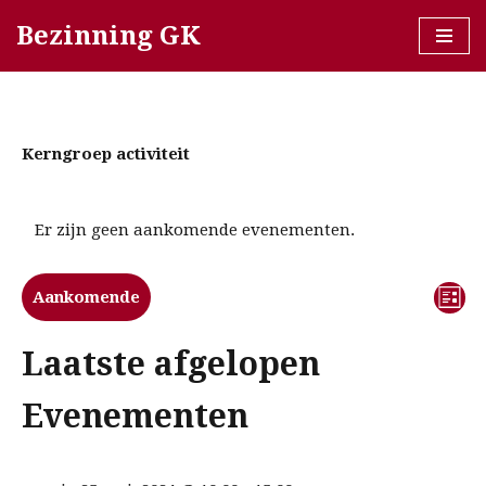
Bezinning GK
Ga
naar
de
inhoud
Kerngroep activiteit
Er zijn geen aankomende evenementen.
Ev
We
Aankomende
Lijst
we
Selecteer
nav
nav
Laatste afgelopen
een
datum.
Evenementen