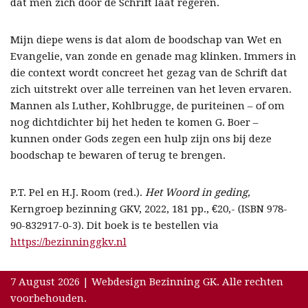
dat men zich door de Schrift laat regeren.
Mijn diepe wens is dat alom de boodschap van Wet en
Evangelie, van zonde en genade mag klinken. Immers in
die context wordt concreet het gezag van de Schrift dat
zich uitstrekt over alle terreinen van het leven ervaren.
Mannen als Luther, Kohlbrugge, de puriteinen – of om
nog dichtdichter bij het heden te komen G. Boer –
kunnen onder Gods zegen een hulp zijn ons bij deze
boodschap te bewaren of terug te brengen.
P.T. Pel en H.J. Room (red.).
Het
Woord in geding,
Kerngroep bezinning GKV, 2022, 181 pp., €20,- (ISBN 978-
90-832917-0-3). Dit boek is te bestellen via
https://bezinninggkv.nl
7 August 2026 | Webdesign Bezinning GK. Alle rechten
voorbehouden.