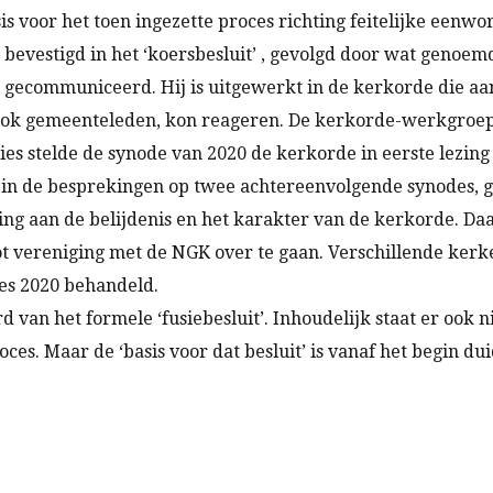
voor het toen ingezette proces richting feitelijke eenword
bevestigd in het ‘koersbesluit’ , gevolgd door wat genoemd
n gecommuniceerd. Hij is uitgewerkt in de kerkorde die aa
 ook gemeenteleden, kon reageren. De kerkorde-werkgroep
ties stelde de synode van 2020 de kerkorde in eerste lezi
, en in de besprekingen op twee achtereenvolgende synodes,
g aan de belijdenis en het karakter van de kerkorde. Daa
tot vereniging met de NGK over te gaan. Verschillende ke
es 2020 behandeld.
 van het formele ‘fusiebesluit’. Inhoudelijk staat er ook n
oces. Maar de ‘basis voor dat besluit’ is vanaf het begin 