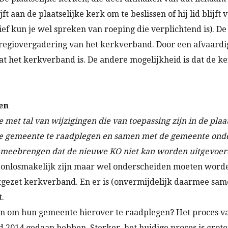
ijft aan de plaatselijke kerk om te beslissen of hij lid blijft
tief kun je wel spreken van roeping die verplichtend is). De
regiovergadering van het kerkverband. Door een afvaardiging
 dat het kerkverband is. De andere mogelijkheid is dat de 
en
 met tal van wijzigingen die van toepassing zijn in de plaa
e gemeente te raadplegen en samen met de gemeente onder 
meebrengen dat de nieuwe KO niet kan worden uitgevoer
onlosmakelijk zijn maar wel onderscheiden moeten worden.
tgezet kerkverband. En er is (onvermijdelijk daarmee sa
t.
jn om hun gemeente hierover te raadplegen? Het proces van
2014 gedaan hebben. Sterker, het huidige proces is groten