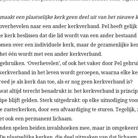
 maakt een plaatselijke kerk geen deel uit van het nieuwe
 overhevelen naar een ander kerkverband. Pel heeft gelijk
le kerk beslissen dat die lid wordt van een ander bestaand
genomen over een individuele kerk, maar de gezamenlijke 
 het één wordt met een ander kerkverband.
ebruiken. ‘Overhevelen’, of ook het vaker door Pel gebruik
 kerkverband in het leven wordt geroepen, waarna elke kerk
ed je als kerk dan toe, als er nog geen kerkverband is?
t altijd terecht benadrukt is: het kerkverband is principie
e blijft gelden. Sterk uitgedrukt: op elke uitnodiging voor
usterkerken, door een afvaardiging te sturen. Tegelijk, z
et ook een permanent lichaam.
nden spelen beiden invalshoeken mee, maar in omgekeerde
. De plaatselijke kerken, die deel uitmaken van dat lichaa