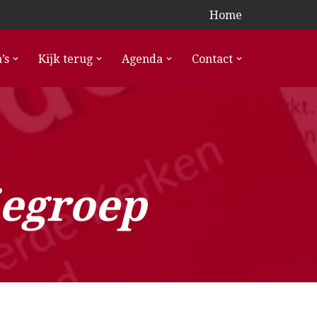
Home
’s
Kijk terug
Agenda
Contact
egroep