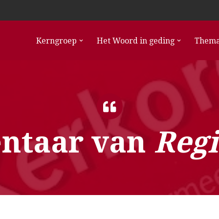
Kerngroep
Het Woord in geding
Thema
taar van
Regi