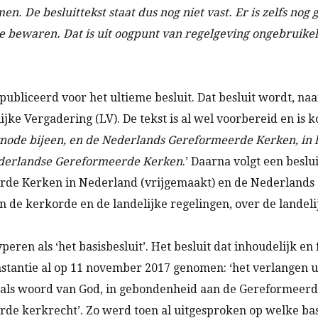
en. De besluittekst staat dus nog niet vast. Er is zelfs nog
 te bewaren. Dat is uit oogpunt van regelgeving ongebruike
publiceerd voor het ultieme besluit. Dat besluit wordt, n
ke Vergadering (LV). De tekst is al wel voorbereid en is ko
ynode bijeen, en de Nederlands Gereformeerde Kerken, in l
Nederlandse Gereformeerde Kerken
.’ Daarna volgt een beslu
erde Kerken in Nederland (vrijgemaakt) en de Nederlands
an de kerkorde en de landelijke regelingen, over de lande
typeren als ‘het basisbesluit’. Het besluit dat inhoudelijk 
stantie al op 11 november 2017 genomen: ‘het verlangen u
 als woord van God, in gebondenheid aan de Gereformeerde
rde kerkrecht’. Zo werd toen al uitgesproken op welke ba