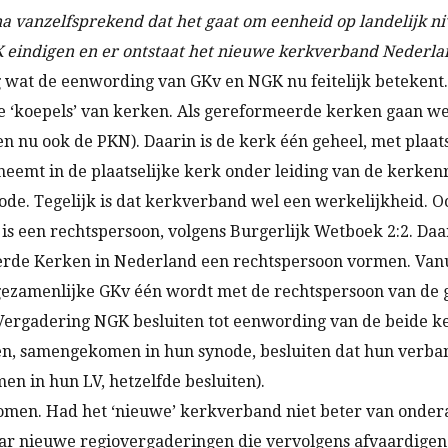
jna vanzelfsprekend dat het gaat om eenheid op landelijk 
eindigen en er ontstaat het nieuwe kerkverband Nederl
 wat de eenwording van GKv en NGK nu feitelijk betekent. 
‘koepels’ van kerken. Als gereformeerde kerken gaan we 
nu ook de PKN). Daarin is de kerk één geheel, met plaatse
neemt in de plaatselijke kerk onder leiding van de kerken
node. Tegelijk is dat kerkverband wel een werkelijkheid. 
is een rechtspersoon, volgens Burgerlijk Wetboek 2:2. Daa
rde Kerken in Nederland een rechtspersoon vormen. Vanu
gezamenlijke GKv één wordt met de rechtspersoon van de 
Vergadering NGK besluiten tot eenwording van de beide k
n, samengekomen in hun synode, besluiten dat hun verba
 in hun LV, hetzelfde besluiten).
enomen. Had het ‘nieuwe’ kerkverband niet beter van ond
ar nieuwe regiovergaderingen die vervolgens afvaardigen