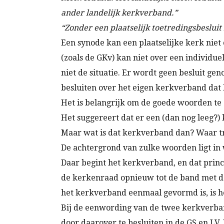
ander landelijk kerkverband.”
“Zonder een plaatselijk toetredingsbesluit
Een synode kan een plaatselijke kerk niet
(zoals de GKv) kan niet over een individue
niet de situatie. Er wordt geen besluit 
besluiten over het eigen kerkverband dat
Het is belangrijk om de goede woorden te g
Het suggereert dat er een (dan nog leeg?)
Maar wat is dat kerkverband dan? Waar tre
De achtergrond van zulke woorden ligt in wa
Daar begint het kerkverband, en dat princip
de kerkenraad opnieuw tot de band met de z
het kerkverband eenmaal gevormd is, is h
Bij de eenwording van de twee kerkverba
door daarover te besluiten in de GS en LV