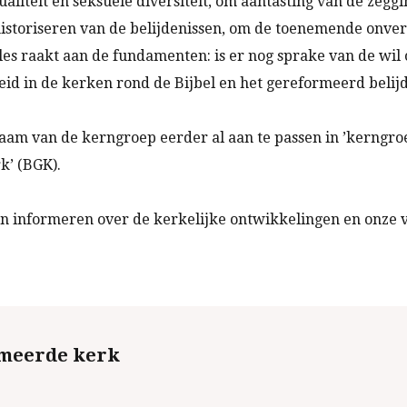
liteit en seksuele diversiteit, om aantasting van de zeggi
historiseren van de belijdenissen, om de toenemende onve
lles raakt aan de fundamenten: is er nog sprake van de wi
id in de kerken rond de Bijbel en het gereformeerd belijde
 naam van de kerngroep eerder al aan te passen in ’kerngro
k’ (BGK).
en informeren over de kerkelijke ontwikkelingen en onze v
rmeerde kerk