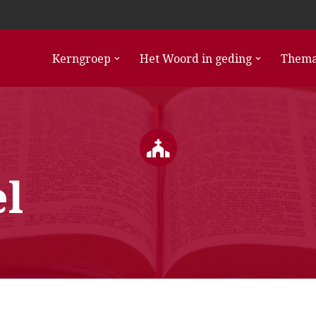
Kerngroep
Het Woord in geding
Thema
el