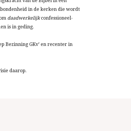
ngskracht van de Bijbel in een
rbondenheid in de kerken die wordt
l om
daadwerkelijk
confessioneel-
n is in geding.
ep Bezinning GKv’ en recenter in
isie daarop.