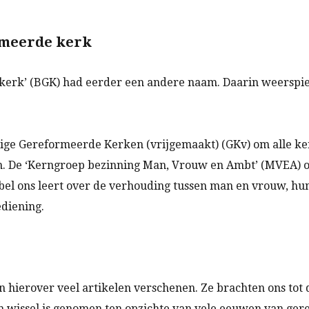
rmeerde kerk
erk’ (BGK) had eerder een andere naam. Daarin weerspiege
ige Gereformeerde Kerken (vrijgemaakt) (GKv) om alle ker
. De ‘Kerngroep bezinning Man, Vrouw en Ambt’ (MVEA) ont
jbel ons leert over de verhouding tussen man en vrouw, hun 
ediening.
n hierover veel artikelen verschenen. Ze brachten ons tot
 wissel is genomen ten opzichte van vele eeuwen van gere