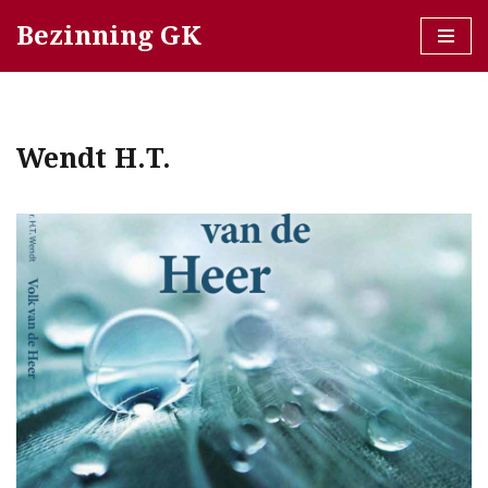
Bezinning GK
Ga
naar
de
inhoud
Wendt H.T.