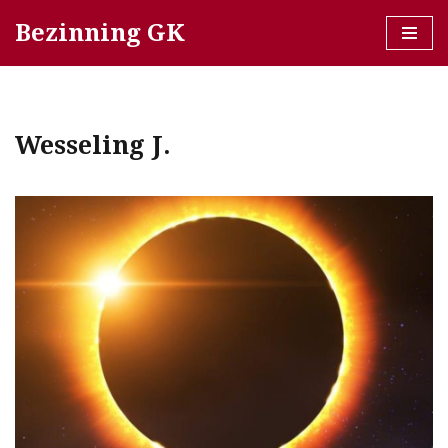
Bezinning GK
Ga
naar
de
inhoud
Wesseling J.