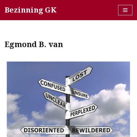
Bezinning GK
Ga
naar
de
inhoud
Egmond B. van