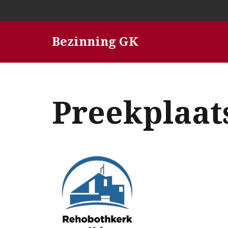
Ga
Bezinning GK
naar
de
inhoud
Preekplaat