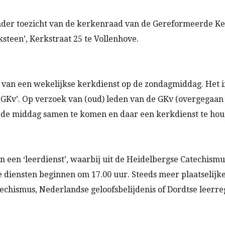
onder toezicht van de kerkenraad van de Gereformeerde K
steen’, Kerkstraat 25 te Vollenhove.
van een wekelijkse kerkdienst op de zondagmiddag. Het ini
Kv’. Op verzoek van (oud) leden van de GKv (overgegaan 
n de middag samen te komen en daar een kerkdienst te hou
n een ‘leerdienst’, waarbij uit de Heidelbergse Catechism
 diensten beginnen om 17.00 uur. Steeds meer plaatselijk
chismus, Nederlandse geloofsbelijdenis of Dordtse leerr